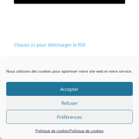
Cliquez ici pour télécharger le PDF
Nous utilisons des cookies pour optimiser notre site web et notre service.
Accepter
Association loi 1901 Siège social : Mairie d'Andeville
60570 N° Enregistrement préfecture : W601004234
Refuser
L'association adhère au contrat d'engagement
républicain.
Préférences
Politique de cookies
Politique de cookies