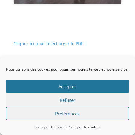
Cliquez ici pour télécharger le PDF
Nous utilisons des cookies pour optimiser notre site web et notre service.
Accepter
Association loi 1901 Siège social : Mairie d'Andeville
60570 N° Enregistrement préfecture : W601004234
Refuser
L'association adhère au contrat d'engagement
républicain.
Préférences
Politique de cookies
Politique de cookies